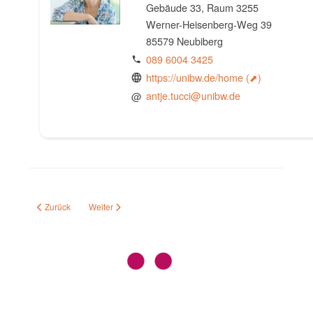
Gebäude 33, Raum 3255
Werner-Heisenberg-Weg 39
85579 Neubiberg
089 6004 3425
https://unibw.de/home
@
antje.tucci@unibw.de
Vorheriger Beitrag: Die Vision
Nächster Beitrag: Geschäftsordnung
Zurück
Weiter