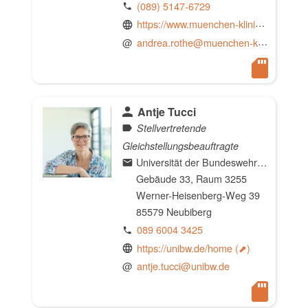
(089) 5147-6729
https://www.muenchen-klinik.de
@
andrea.rothe@muenchen-klinik.de
Antje Tucci
Stellvertretende
Gleichstellungsbeauftragte
Universität der Bundeswehr München
Gebäude 33, Raum 3255
Werner-Heisenberg-Weg 39
85579 Neubiberg
089 6004 3425
https://unibw.de/home
@
antje.tucci@unibw.de